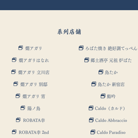
系列店舗
燗アガリ
ろばた焼き 絶好調てっぺん
燗アガリはなれ
郷土酒亭 元祖 炉ばた
燗アガリ 立川店
鳥たか
燗アガリ 別邸
鳥たか 新宿店
燗アガリ 宵
鮨吟
陽ノ鳥
Caldo（カルド）
ROBATA幸
Caldo Abbraccio
ROBATA幸 2nd
Caldo Paradiso