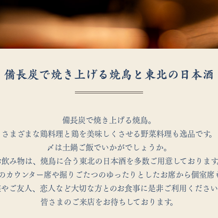
備長炭で焼き上げる焼鳥と
東北の日本酒
備長炭で焼き上げる焼鳥。
さまざまな鶏料理と鶏を美味しくさせる
野菜料理も逸品です。
〆は土鍋ご飯でいかがでしょうか。
お飲み物は、焼鳥に合う東北の日本酒を
多数ご用意しております
のカウンター席や
掘りごたつのゆったりとしたお席から
個室席
族やご友人、恋人など大切な方との
お食事に是非ご利用ください
皆さまのご来店をお待ちしております。